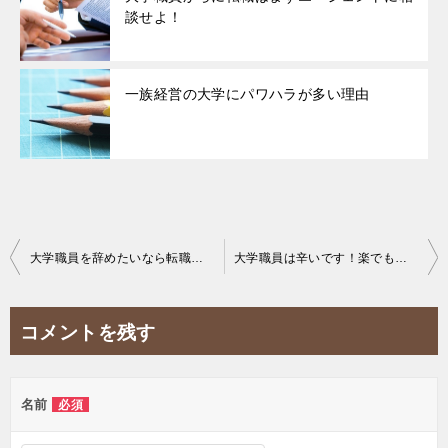
談せよ！
一族経営の大学にパワハラが多い理由
投
大学職員を辞めたいなら転職してもいいんです！
大学職員は辛いです！楽でも天国でもありません！
稿
ナ
コメントを残す
ビ
ゲ
名前
必須
ー
シ