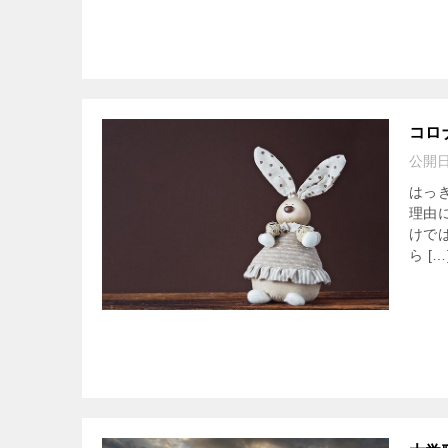
コロ
公開
はっ
理由
けで
ら […