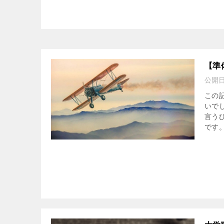
【準
公開
この
いで
言う
です。