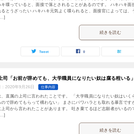
ハキ喋っていると、面接で落とされることがあるのです。 ハキハキ面
れるとうざったい ハキハキ元気よく喋られると、面接官によっては、
…]
続きを読む
Tweet
0
上司「お前が辞めても、大学職員になりたい奴は腐る程いる
日：
2020年9月26日
仕事内容
は、直属の上司に言われたことです。 「大学職員になりたい奴はいく
るので辞めてもらって構わない」 まさにパワハラとも取れる暴言です
に上司から言われたことがあります。 吐き棄てるほど志願者がいるの
…]
続きを読む