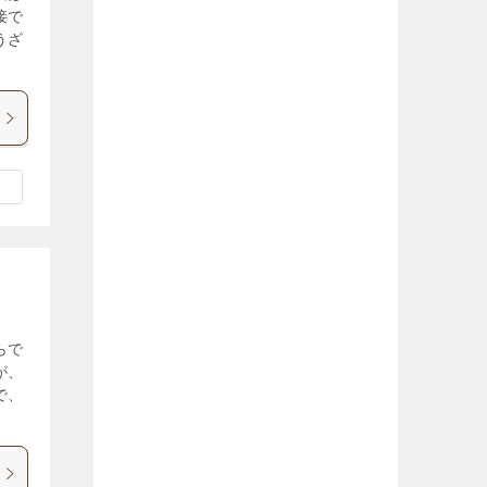
接で
うざ
」
らで
が、
で、