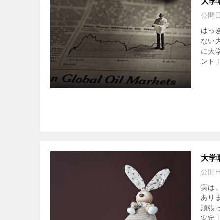
大学
公開
はっ
ない
に大
ント [
大学
公開
実は
あり
頑張
安定 [