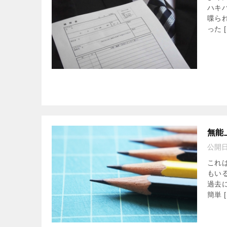
ハキ
喋ら
った [
無能
公開
これ
もい
過去
簡単 [