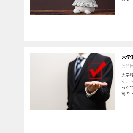
大学
公開
大学
す。
った
司の下