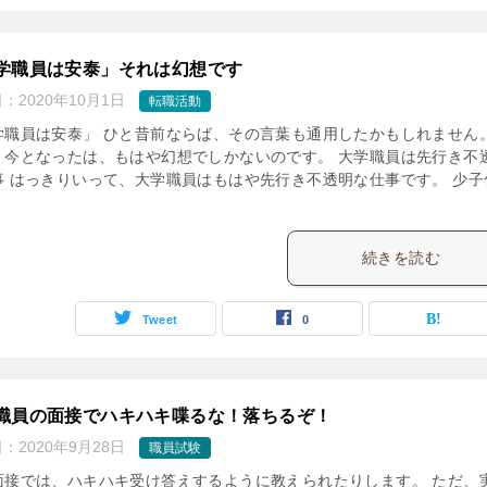
学職員は安泰」それは幻想です
日：
2020年10月1日
転職活動
学職員は安泰」 ひと昔前ならば、その言葉も通用したかもしれません。
、今となったは、もはや幻想でしかないのです。 大学職員は先行き不
事 はっきりいって、大学職員はもはや先行き不透明な仕事です。 少子
続きを読む
Tweet
0
職員の面接でハキハキ喋るな！落ちるぞ！
日：
2020年9月28日
職員試験
面接では、ハキハキ受け答えするように教えられたりします。 ただ、