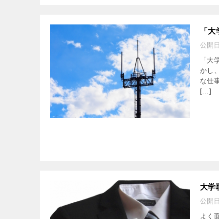
「大
公開
「大
かし
な仕
[…]
大学
公開
よく